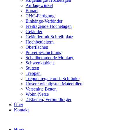
Abgehängte Hochetagen
Auflagewinkel
Bauart
CNC-Fertigung
Einhänge-Verbinder
Freitragende Hochetagen
Geländer
Geländer mit Schreibplatz
Hochbettleitern
Oberflächen
Pulverbeschichtung
Schallhemmende Montage
Schwenktablett
Stützen
Treppen
Treppenregale und -Schränke
Unsere wichtigsten Materialien
Versenkte Betten
Wohn-Netze
2 Ebenen, Verbundträger
Über
Kontakt
Skip
to
Home
content