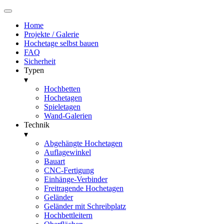
Home
Projekte / Galerie
Hochetage selbst bauen
FAQ
Sicherheit
Typen
▾
Hochbetten
Hochetagen
Spieletagen
Wand-Galerien
Technik
▾
Abgehängte Hochetagen
Auflagewinkel
Bauart
CNC-Fertigung
Einhänge-Verbinder
Freitragende Hochetagen
Geländer
Geländer mit Schreibplatz
Hochbettleitern