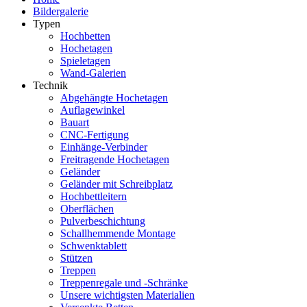
Bildergalerie
Typen
Hochbetten
Hochetagen
Spieletagen
Wand-Galerien
Technik
Abgehängte Hochetagen
Auflagewinkel
Bauart
CNC-Fertigung
Einhänge-Verbinder
Freitragende Hochetagen
Geländer
Geländer mit Schreibplatz
Hochbettleitern
Oberflächen
Pulverbeschichtung
Schallhemmende Montage
Schwenktablett
Stützen
Treppen
Treppenregale und -Schränke
Unsere wichtigsten Materialien