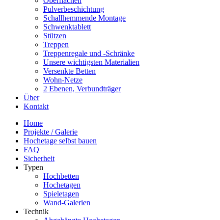
Oberflächen
Pulverbeschichtung
Schallhemmende Montage
Schwenktablett
Stützen
Treppen
Treppenregale und -Schränke
Unsere wichtigsten Materialien
Versenkte Betten
Wohn-Netze
2 Ebenen, Verbundträger
Über
Kontakt
Home
Projekte / Galerie
Hochetage selbst bauen
FAQ
Sicherheit
Typen
Hochbetten
Hochetagen
Spieletagen
Wand-Galerien
Technik