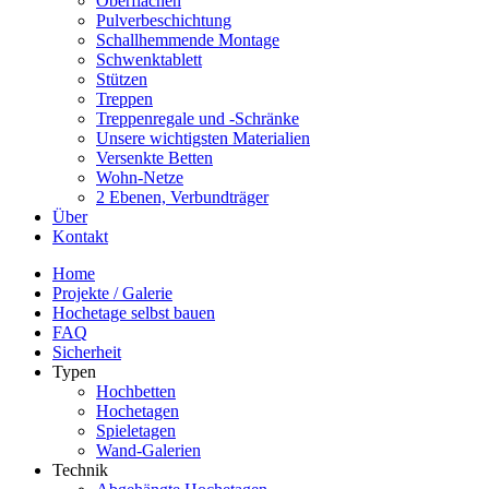
Oberflächen
Pulverbeschichtung
Schallhemmende Montage
Schwenktablett
Stützen
Treppen
Treppenregale und -Schränke
Unsere wichtigsten Materialien
Versenkte Betten
Wohn-Netze
2 Ebenen, Verbundträger
Über
Kontakt
Home
Projekte / Galerie
Hochetage selbst bauen
FAQ
Sicherheit
Typen
Hochbetten
Hochetagen
Spieletagen
Wand-Galerien
Technik