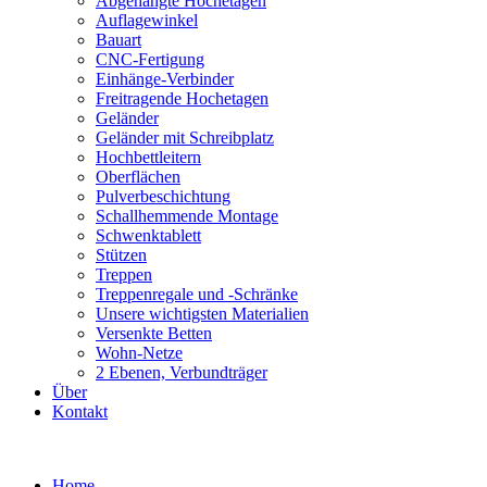
Abgehängte Hochetagen
Auflagewinkel
Bauart
CNC-Fertigung
Einhänge-Verbinder
Freitragende Hochetagen
Geländer
Geländer mit Schreibplatz
Hochbettleitern
Oberflächen
Pulverbeschichtung
Schallhemmende Montage
Schwenktablett
Stützen
Treppen
Treppenregale und -Schränke
Unsere wichtigsten Materialien
Versenkte Betten
Wohn-Netze
2 Ebenen, Verbundträger
Über
Kontakt
Skip
to
Home
content