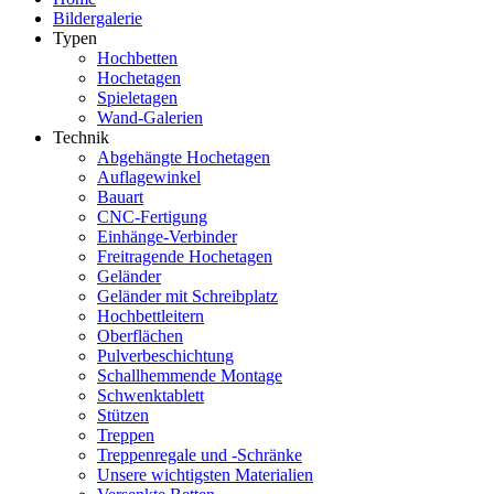
Bildergalerie
Typen
Hochbetten
Hochetagen
Spieletagen
Wand-Galerien
Technik
Abgehängte Hochetagen
Auflagewinkel
Bauart
CNC-Fertigung
Einhänge-Verbinder
Freitragende Hochetagen
Geländer
Geländer mit Schreibplatz
Hochbettleitern
Oberflächen
Pulverbeschichtung
Schallhemmende Montage
Schwenktablett
Stützen
Treppen
Treppenregale und -Schränke
Unsere wichtigsten Materialien