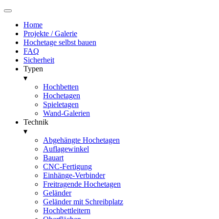
Home
Projekte / Galerie
Hochetage selbst bauen
FAQ
Sicherheit
Typen
▾
Hochbetten
Hochetagen
Spieletagen
Wand-Galerien
Technik
▾
Abgehängte Hochetagen
Auflagewinkel
Bauart
CNC-Fertigung
Einhänge-Verbinder
Freitragende Hochetagen
Geländer
Geländer mit Schreibplatz
Hochbettleitern