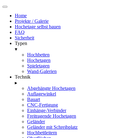
Home
Projekte / Galerie
Hochetage selbst bauen
FAQ
Sicherheit
Typen
▾
Hochbetten
Hochetagen
Spieletagen
Wand-Galerien
Technik
▸
Abgehängte Hochetagen
Auflagewinkel
Bauart
CNC-Fertigung
Einhänge-Verbinder
Freitragende Hochetagen
Geländer
Geländer mit Schreibplatz
Hochbettleitern