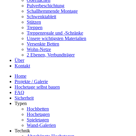
Oberflächen
Pulverbeschichtung
Schallhemmende Montage
Schwenktablett
Stützen
Treppen
Treppenregale und -Schränke
Unsere wichtigsten Materialien
Versenkte Betten
Wohn-Netze
2 Ebenen, Verbundträger
Über
Kontakt
Home
Projekte / Galerie
Hochetage selbst bauen
FAQ
Sicherheit
Typen
Hochbetten
Hochetagen
Spieletagen
Wand-Galerien
Technik