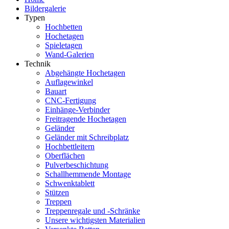
Bildergalerie
Typen
Hochbetten
Hochetagen
Spieletagen
Wand-Galerien
Technik
Abgehängte Hochetagen
Auflagewinkel
Bauart
CNC-Fertigung
Einhänge-Verbinder
Freitragende Hochetagen
Geländer
Geländer mit Schreibplatz
Hochbettleitern
Oberflächen
Pulverbeschichtung
Schallhemmende Montage
Schwenktablett
Stützen
Treppen
Treppenregale und -Schränke
Unsere wichtigsten Materialien