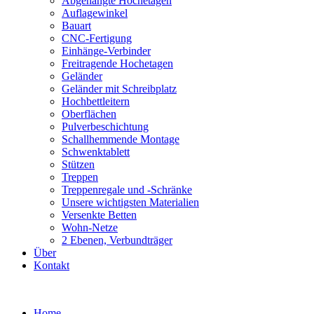
Abgehängte Hochetagen
Auflagewinkel
Bauart
CNC-Fertigung
Einhänge-Verbinder
Freitragende Hochetagen
Geländer
Geländer mit Schreibplatz
Hochbettleitern
Oberflächen
Pulverbeschichtung
Schallhemmende Montage
Schwenktablett
Stützen
Treppen
Treppenregale und -Schränke
Unsere wichtigsten Materialien
Versenkte Betten
Wohn-Netze
2 Ebenen, Verbundträger
Über
Kontakt
Skip
to
Home
content