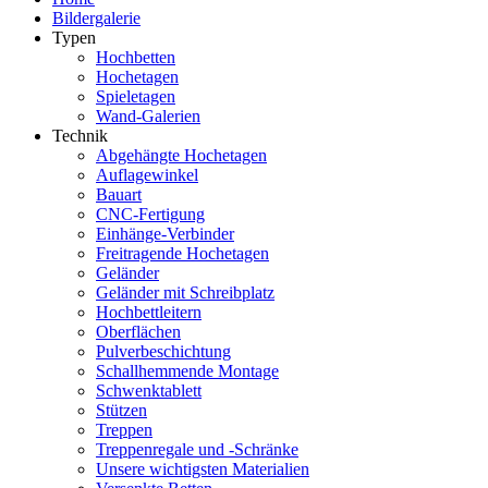
Bildergalerie
Typen
Hochbetten
Hochetagen
Spieletagen
Wand-Galerien
Technik
Abgehängte Hochetagen
Auflagewinkel
Bauart
CNC-Fertigung
Einhänge-Verbinder
Freitragende Hochetagen
Geländer
Geländer mit Schreibplatz
Hochbettleitern
Oberflächen
Pulverbeschichtung
Schallhemmende Montage
Schwenktablett
Stützen
Treppen
Treppenregale und -Schränke
Unsere wichtigsten Materialien