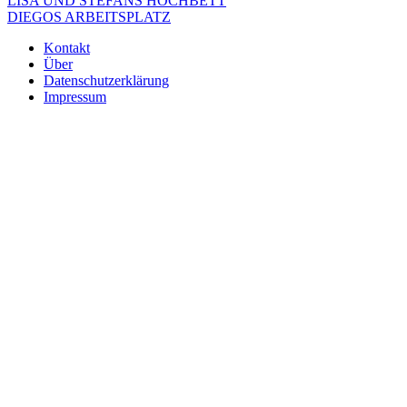
Beitragsnavigation
LISA UND STEFANS HOCHBETT
DIEGOS ARBEITSPLATZ
Kontakt
Über
Datenschutzerklärung
Impressum