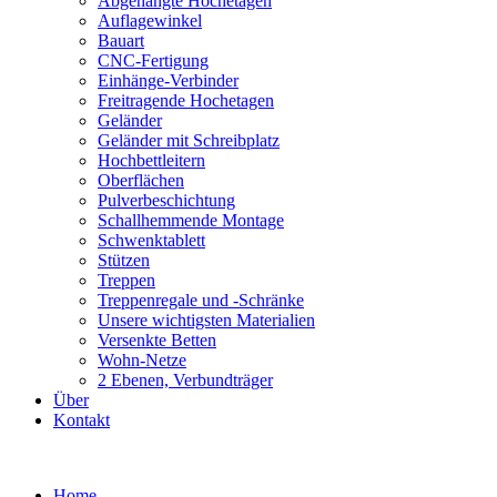
Abgehängte Hochetagen
Auflagewinkel
Bauart
CNC-Fertigung
Einhänge-Verbinder
Freitragende Hochetagen
Geländer
Geländer mit Schreibplatz
Hochbettleitern
Oberflächen
Pulverbeschichtung
Schallhemmende Montage
Schwenktablett
Stützen
Treppen
Treppenregale und -Schränke
Unsere wichtigsten Materialien
Versenkte Betten
Wohn-Netze
2 Ebenen, Verbundträger
Über
Kontakt
Skip
to
Home
content