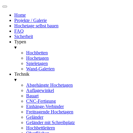
Home
Projekte / Galerie
Hochetage selbst bauen
FAQ
Sicherheit
Typen
▾
Hochbetten
Hochetagen
Spieletagen
Wand-Galerien
Technik
▾
Abgehängte Hochetagen
Auflagewinkel
Bauart
CNC-Fertigung
Einhänge-Verbinder
Freitragende Hochetagen
Geländer
Geländer mit Schreibplatz
Hochbettleitern