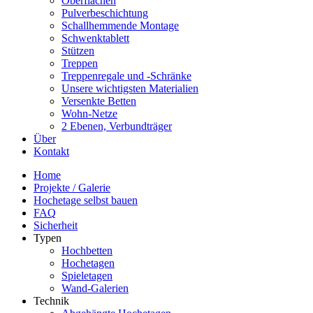
Oberflächen
Pulverbeschichtung
Schallhemmende Montage
Schwenktablett
Stützen
Treppen
Treppenregale und -Schränke
Unsere wichtigsten Materialien
Versenkte Betten
Wohn-Netze
2 Ebenen, Verbundträger
Über
Kontakt
Home
Projekte / Galerie
Hochetage selbst bauen
FAQ
Sicherheit
Typen
Hochbetten
Hochetagen
Spieletagen
Wand-Galerien
Technik