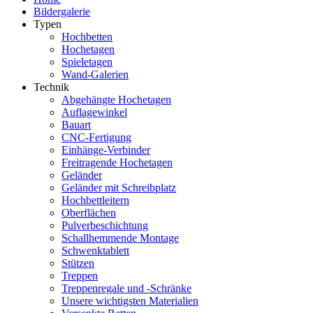
Bildergalerie
Typen
Hochbetten
Hochetagen
Spieletagen
Wand-Galerien
Technik
Abgehängte Hochetagen
Auflagewinkel
Bauart
CNC-Fertigung
Einhänge-Verbinder
Freitragende Hochetagen
Geländer
Geländer mit Schreibplatz
Hochbettleitern
Oberflächen
Pulverbeschichtung
Schallhemmende Montage
Schwenktablett
Stützen
Treppen
Treppenregale und -Schränke
Unsere wichtigsten Materialien