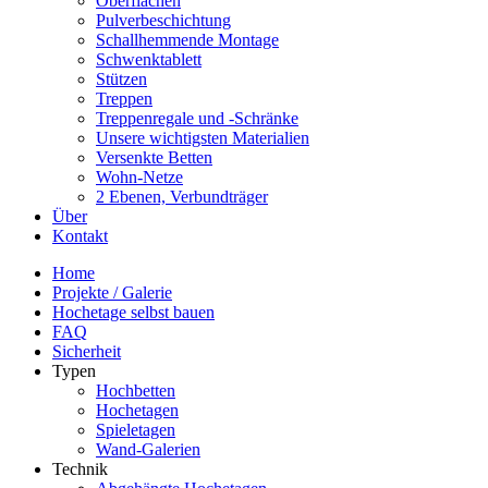
Oberflächen
Pulverbeschichtung
Schallhemmende Montage
Schwenktablett
Stützen
Treppen
Treppenregale und -Schränke
Unsere wichtigsten Materialien
Versenkte Betten
Wohn-Netze
2 Ebenen, Verbundträger
Über
Kontakt
Home
Projekte / Galerie
Hochetage selbst bauen
FAQ
Sicherheit
Typen
Hochbetten
Hochetagen
Spieletagen
Wand-Galerien
Technik