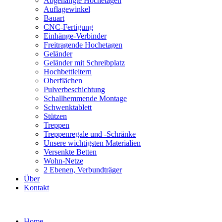
Abgehängte Hochetagen
Auflagewinkel
Bauart
CNC-Fertigung
Einhänge-Verbinder
Freitragende Hochetagen
Geländer
Geländer mit Schreibplatz
Hochbettleitern
Oberflächen
Pulverbeschichtung
Schallhemmende Montage
Schwenktablett
Stützen
Treppen
Treppenregale und -Schränke
Unsere wichtigsten Materialien
Versenkte Betten
Wohn-Netze
2 Ebenen, Verbundträger
Über
Kontakt
Skip
to
Home
content