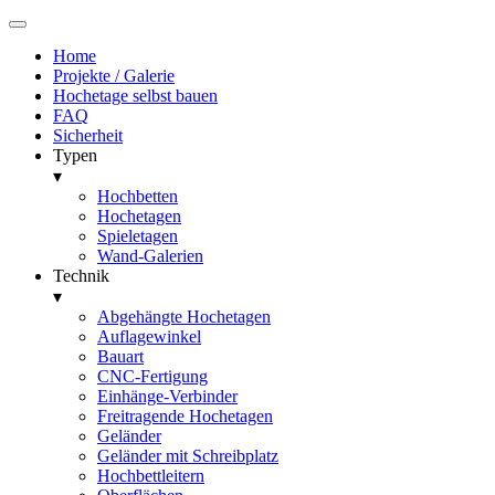
Home
Projekte / Galerie
Hochetage selbst bauen
FAQ
Sicherheit
Typen
▾
Hochbetten
Hochetagen
Spieletagen
Wand-Galerien
Technik
▾
Abgehängte Hochetagen
Auflagewinkel
Bauart
CNC-Fertigung
Einhänge-Verbinder
Freitragende Hochetagen
Geländer
Geländer mit Schreibplatz
Hochbettleitern