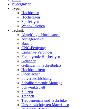
Bildergalerie
Typen
Hochbetten
Hochetagen
Spieletagen
Wand-Galerien
Technik
Abgehängte Hochetagen
Auflagewinkel
Bauart
CNC-Fertigung
Einhänge-Verbinder
Freitragende Hochetagen
Geländer
Geländer mit Schreibplatz
Hochbettleitern
Oberflächen
Pulverbeschichtung
Schallhemmende Montage
Schwenktablett
Stützen
Treppen
Treppenregale und -Schränke
Unsere wichtigsten Materialien