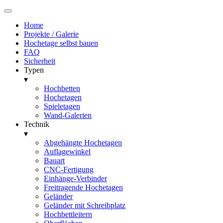
Home
Projekte / Galerie
Hochetage selbst bauen
FAQ
Sicherheit
Typen
▾
Hochbetten
Hochetagen
Spieletagen
Wand-Galerien
Technik
▾
Abgehängte Hochetagen
Auflagewinkel
Bauart
CNC-Fertigung
Einhänge-Verbinder
Freitragende Hochetagen
Geländer
Geländer mit Schreibplatz
Hochbettleitern