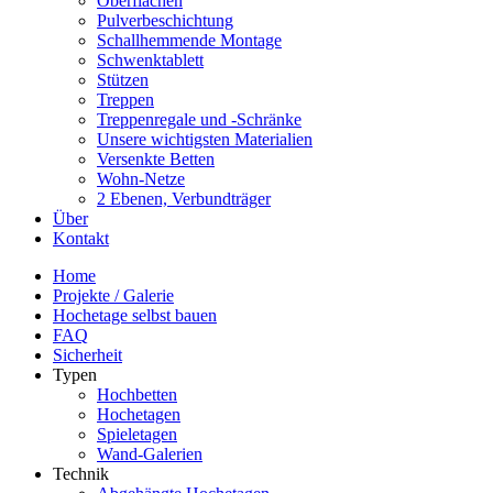
Oberflächen
Pulverbeschichtung
Schallhemmende Montage
Schwenktablett
Stützen
Treppen
Treppenregale und -Schränke
Unsere wichtigsten Materialien
Versenkte Betten
Wohn-Netze
2 Ebenen, Verbundträger
Über
Kontakt
Home
Projekte / Galerie
Hochetage selbst bauen
FAQ
Sicherheit
Typen
Hochbetten
Hochetagen
Spieletagen
Wand-Galerien
Technik