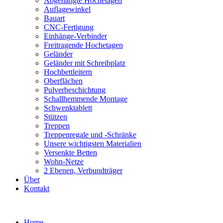
Abgehängte Hochetagen
Auflagewinkel
Bauart
CNC-Fertigung
Einhänge-Verbinder
Freitragende Hochetagen
Geländer
Geländer mit Schreibplatz
Hochbettleitern
Oberflächen
Pulverbeschichtung
Schallhemmende Montage
Schwenktablett
Stützen
Treppen
Treppenregale und -Schränke
Unsere wichtigsten Materialien
Versenkte Betten
Wohn-Netze
2 Ebenen, Verbundträger
Über
Kontakt
Skip
to
Home
content