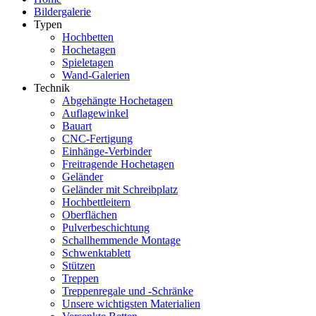
Bildergalerie
Typen
Hochbetten
Hochetagen
Spieletagen
Wand-Galerien
Technik
Abgehängte Hochetagen
Auflagewinkel
Bauart
CNC-Fertigung
Einhänge-Verbinder
Freitragende Hochetagen
Geländer
Geländer mit Schreibplatz
Hochbettleitern
Oberflächen
Pulverbeschichtung
Schallhemmende Montage
Schwenktablett
Stützen
Treppen
Treppenregale und -Schränke
Unsere wichtigsten Materialien