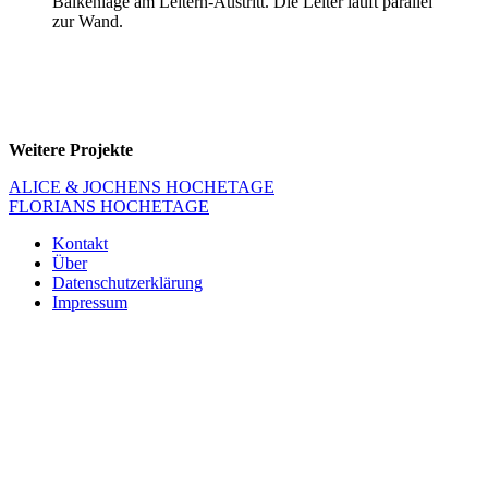
Balkenlage am Leitern-Austritt. Die Leiter läuft parallel
zur Wand.
Weitere Projekte
Beitragsnavigation
ALICE & JOCHENS HOCHETAGE
FLORIANS HOCHETAGE
Kontakt
Über
Datenschutzerklärung
Impressum