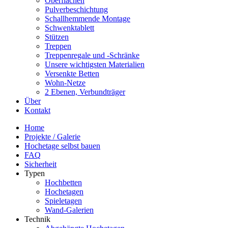
Oberflächen
Pulverbeschichtung
Schallhemmende Montage
Schwenktablett
Stützen
Treppen
Treppenregale und -Schränke
Unsere wichtigsten Materialien
Versenkte Betten
Wohn-Netze
2 Ebenen, Verbundträger
Über
Kontakt
Home
Projekte / Galerie
Hochetage selbst bauen
FAQ
Sicherheit
Typen
Hochbetten
Hochetagen
Spieletagen
Wand-Galerien
Technik