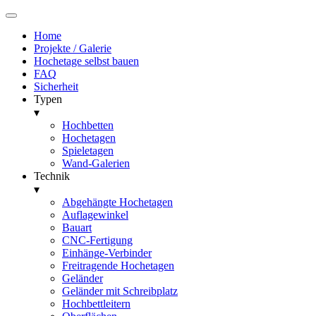
Home
Projekte / Galerie
Hochetage selbst bauen
FAQ
Sicherheit
Typen
▾
Hochbetten
Hochetagen
Spieletagen
Wand-Galerien
Technik
▾
Abgehängte Hochetagen
Auflagewinkel
Bauart
CNC-Fertigung
Einhänge-Verbinder
Freitragende Hochetagen
Geländer
Geländer mit Schreibplatz
Hochbettleitern