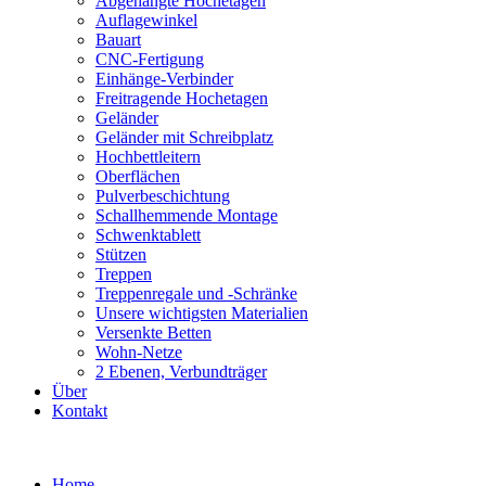
Abgehängte Hochetagen
Auflagewinkel
Bauart
CNC-Fertigung
Einhänge-Verbinder
Freitragende Hochetagen
Geländer
Geländer mit Schreibplatz
Hochbettleitern
Oberflächen
Pulverbeschichtung
Schallhemmende Montage
Schwenktablett
Stützen
Treppen
Treppenregale und -Schränke
Unsere wichtigsten Materialien
Versenkte Betten
Wohn-Netze
2 Ebenen, Verbundträger
Über
Kontakt
Skip
to
Home
content